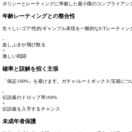
ポリシーとレーティングに準拠した最小限のコンプライアン
年齢レーティングとの整合性
生々しいゴア/性的/ギャンブル表現を一般的なE/Tレーティ
-
血
し
ぶきが飛び散る
+
激
し
い戦闘
確率と誤解を招く主張
「保証/100%」を避けます。ガチャ/ルートボックス/宝箱
-
伝説級
のドロップ率100%
+
伝説級
を入手するチャンス
未成年者保護