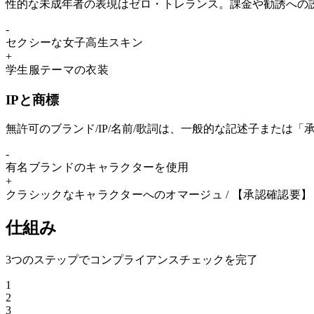
性的な未成年者の表現はゼロ・トレランス。課金や勧誘への
-
セクシーな女子高
生
スキン
+
学
生
服テーマの衣装
IPと商標
無許可のブランド/IP/名前/歌詞は、一般的な記述子または
-
有名ブ
ラ
ンドの
キャラクター
を使用
+
ク
ラ
シックな
キャラクター
へのオマージュ / 【承認確認要】
仕組み
3つのステップでコンプライアンスチェックを完了
1
2
3