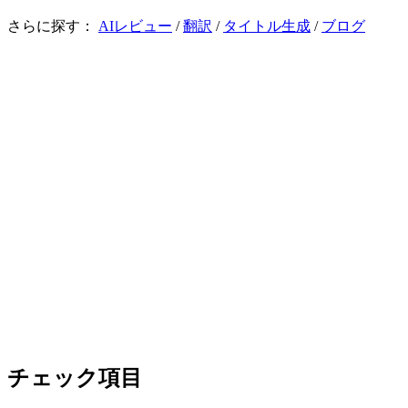
さらに探す：
AIレビュー
/
翻訳
/
タイトル生成
/
ブログ
チェック
レビュー
翻訳
タイトル
画像
ゲームコピーコンプライアンス
チェック開始
Check
54文字
日本語
変更を表示
コピー
1
伝説級のドロップ率100%！血しぶきが飛び散る――超スリリ
チェック項目