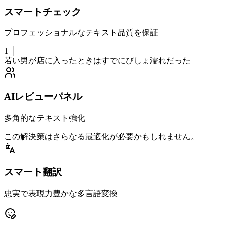
スマートチェック
プロフェッショナルなテキスト品質を保証
1 │
若い男が店に入ったとき
はすでにびしょ濡れだった
AIレビューパネル
多角的なテキスト強化
この
解決策
は
さらなる最適化
が必要かもしれません。
スマート翻訳
忠実で表現力豊かな多言語変換