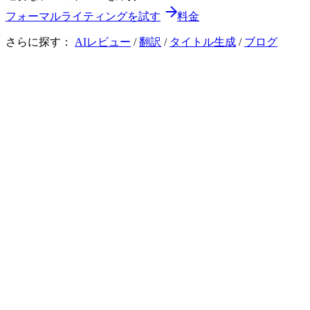
フォーマルライティングを試す
料金
さらに探す：
AIレビュー
/
翻訳
/
タイトル生成
/
ブログ
Textwell Demo
チェック
レビュー
翻訳
タイトル
画像
フォーマルな文章
チェック開始
Check
62文字
日本語
変更を表示
コピー
1
やあ、明日の会議、行けないんだ。用事ができちゃって。
プロジェクトはかなり順調だけどね。近いうちに詳細を話