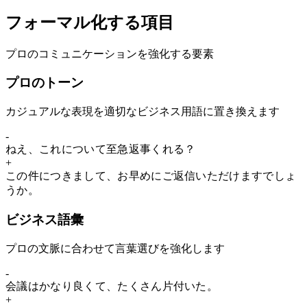
し合おう。よろしく！
フォーマル化する項目
プロのコミュニケーションを強化する要素
プロのトーン
カジュアルな表現を適切なビジネス用語に置き換えます
-
ねえ、
こ
れ
につ
い
て
至急
返
事くれる？
+
こ
の件
につ
きまし
て
、お早めにご
返
信いただけますでしょ
うか。
ビジネス語彙
プロの文脈に合わせて言葉選びを強化します
-
会議は
かなり良くて
、
た
くさん片付いた
。
+