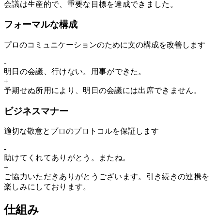
会議は
生産的で
、
重要な目標を達成できまし
た
。
フォーマルな構成
プロのコミュニケーションのために文の構成を改善します
-
明日の会議
、行けない。用事が
でき
た
。
+
予期せぬ所用により、
明日の会議
には出席
でき
ません
。
ビジネスマナー
適切な敬意とプロのプロトコルを保証します
-
助けてくれて
ありがとう
。
ま
たね
。
+
ご協力いただき
ありがとう
ございます
。
引き続きの連携を
楽しみにしており
ま
す
。
仕組み