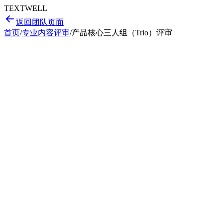
T
EXT
WELL
返回团队页面
首页
/
专业内容评审
/
产品核心三人组（Trio）评审
产品逻辑梳理
用户体验优化
技术可行性验证