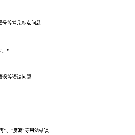
逗号等常见标点问题
下
。"
错误等语法问题
决
。
再"、"度渡"等用法错误