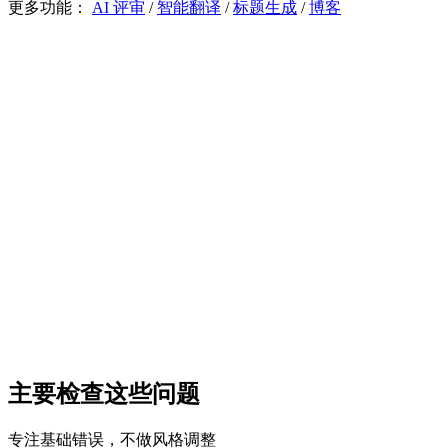
更多功能：
AI 评审
/
智能翻译
/
标题生成
/
博客
检查
评审
翻译
标题
配图
基础纠错
开始检查
Check
69 字符
中文
查看变更
复制
1
昨天团队会议讨论了新产品发布计划效果很好 "你觉得市场反
主要检查这些问题
专注基础错误，不做风格调整