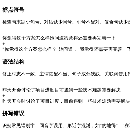
标点符号
检查句末缺少句号、对话缺少问号、引号不配对、复合句缺少
-
你觉得这个方案怎么样
她问道
我觉得还需要再完善一下
+
"
你觉得这个方案怎么样
？"
她问道
，"
我觉得还需要再完善一
语法结构
修正时态不一致、主谓搭配不当、句子成分残缺、关联词使用
-
昨天开会
讨论了项目进度
目前遇到一些技术难题需要解决
+
昨天开会
时
讨论了项目进度
，
目前遇到一些技术难题需要解
拼写错误
识别常见错别字、同音字误用、形近字混淆，如"的地得"、"在