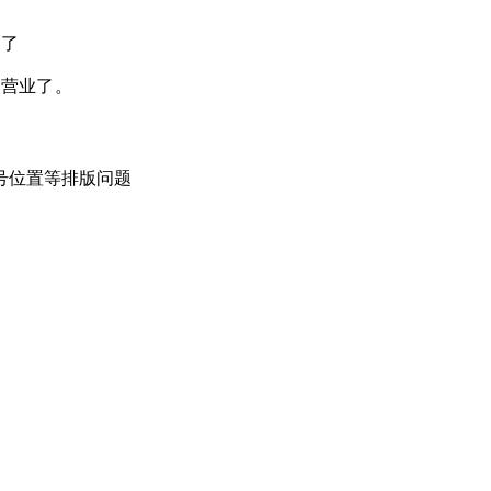
业了
常营业了
。
号位置等排版问题