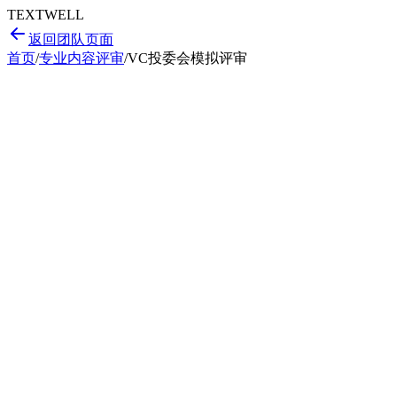
T
EXT
WELL
返回团队页面
首页
/
专业内容评审
/
VC投委会模拟评审
财务模型压力测试
产品市场契合度验证
运营可行性
分析